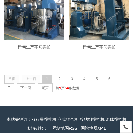
桦甸生产车间实拍
桦甸生产车间实拍
首页
上一页
1
2
3
4
5
6
7
下一页
尾页
共
9
页
54
条数据
本站关键词：双行星搅拌机|立式捏合机|胶粘剂搅拌机|流体搅拌机
友情链接：
网站地图RSS
|
网站地图XML