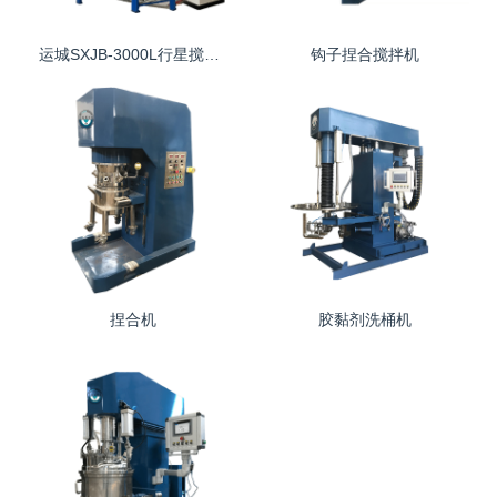
运城SXJB-3000L行星搅拌机
钩子捏合搅拌机
捏合机
胶黏剂洗桶机