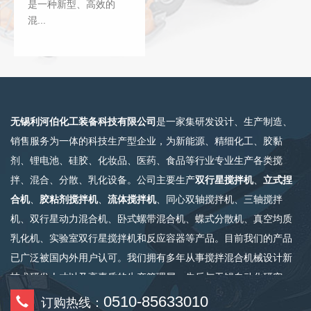
是一种新型、高效的
混...
无锡利河伯化工装备科技有限公司
是一家集研发设计、生产制造、
销售服务为一体的科技生产型企业，为新能源、精细化工、胶黏
剂、锂电池、硅胶、化妆品、医药、食品等行业专业生产各类搅
拌、混合、分散、乳化设备。公司主要生产
双行星搅拌机
、
立式捏
合机
、
胶粘剂搅拌机
、
流体搅拌机
、同心双轴搅拌机、三轴搅拌
机、双行星动力混合机、卧式螺带混合机、蝶式分散机、真空均质
乳化机、实验室双行星搅拌机和反应容器等产品。目前我们的产品
已广泛被国内外用户认可。我们拥有多年从事搅拌混合机械设计新
技术研发人才以及高素质的生产管理层，先后与无锡自动化研究
所……
0510-85633010
订购热线：