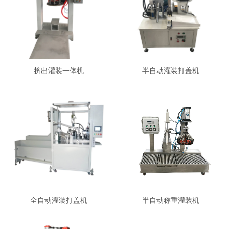
挤出灌装一体机
半自动灌装打盖机
全自动灌装打盖机
半自动称重灌装机