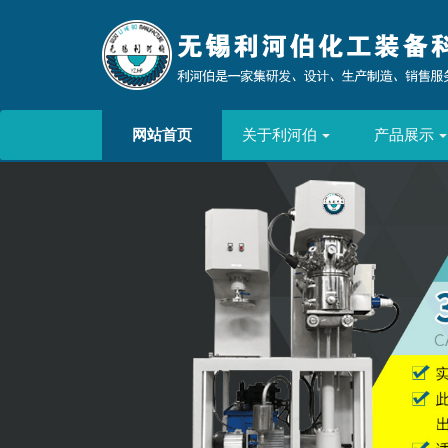
网站首页
关于利河伯
产品展示