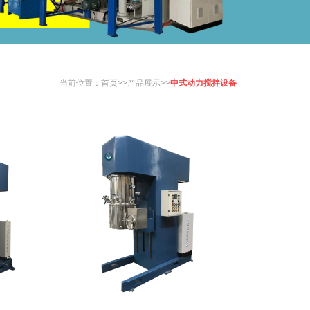
当前位置：
首页
>>
产品展示
>>
中式动力搅拌设备