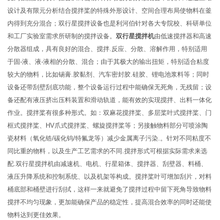
设计及有限元分析结合搅拌桨的特殊外形设计、空间合理布局使物料在釜
内得到充分混合；双行星搅拌设备也是利河伯针对各大专院校、科研单位
和工厂实验室需求所研制的搅拌设备。
双行星搅拌机
由低速搅拌器和高速
分散器组成，具有良好的混合、搅拌.反应、分散、溶解作用，特别适用
于固-液、液-液相的分散、混合；由于其极大的输出扭矩，特别适合粘度
较大的物料，比如锡膏.胶黏剂、汽车密封胶.硅胶、锂电池浆料等；同时
设备还带刮壁刮底功能，整个设备运行过程中能确保无死角，无残留；设
备还配有液压挤出压料装置和滑动轨道，能有效的实现搅拌、出料一体化
作业。搅拌桨有很多种形式。如：双麻花搅拌桨、多层桨叶式搅拌桨、门
框式搅拌桨、HV爪式搅拌桨、螺旋搅拌桨等；另接触物料部分可喷涂陶
瓷材料（氧化锆/碳化钨/特氟龙等）减少金属离子污染.。针对不同粘度不
同比重的物料，以及生产工艺需求的不同.搅拌形式可根据实际需求来选
配.双行星搅拌机由减速机、电机、行星箱体、搅拌器、刮壁器、料桶、
液压升降系统和控制系统、以及机架等构成。搅拌桨叶可增加刮片，对料
桶底部和桶壁进行刮拭，这样一来就避免了搅拌过程中留下死角导致物料
搅拌不均匀现象，更加能确保产品的稳定性，提高混合效率的同时还能使
物料达到更佳效果。