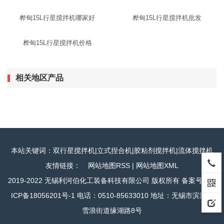
桦甸15L行星搅拌机哪家好
桦甸15L行星搅拌机批发
桦甸15L行星搅拌机价格
相关地区产品
本站关键词：双行星搅拌机|立式捏合机|胶粘剂搅拌机|流体搅拌机
友情链接：
网站地图RSS
|
网站地图XML
2019-2022 无锡利河伯化工装备科技有限公司 版权所有 备案号：
苏
ICP备18056201号-1
电话：0510-85633010 地址：无锡市滨湖区
雪浪街道缘湖路8号